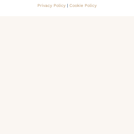
k
Privacy Policy
|
Cookie Policy
e
d
i
n