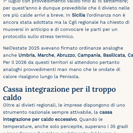
1° luglio con provvedimento valido fino al 15 settembre;
per quest’anno è dunque prevedibile che il divieto nelle
ore più calde arrivi a breve. In
Sicilia
l’ordinanza non è
ancora stata adottata ma la Cgil regionale ha chiesto di
muoversi in anticipo e di convocare le parti per un
protocollo sullo stress termico.
Nell’estate 2025 avevano firmato ordinanze analoghe
anche
Umbria
,
Marche
,
Abruzzo
,
Campania
,
Basilicata
,
Ca
Per il 2026 da questi territori si attendono pertanto
analoghi provvedimenti man mano che le ondate di
calore risalgono lungo la Penisola.
Cassa integrazione per il troppo
caldo
Oltre ai divieti regionali, le imprese dispongono di uno
strumento nazionale sempre attivabile, la
cassa
integrazione per caldo eccessivo
. Quando le
temperature, anche solo percepite, superano i 35 gradi