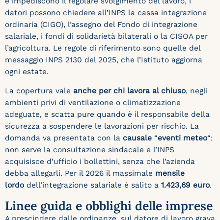
e impediscono il regolare svolgimento del lavoro, i
datori possono chiedere all’INPS la cassa integrazione
ordinaria (CIGO), l’assegno del Fondo di integrazione
salariale, i fondi di solidarietà bilaterali o la CISOA per
l’agricoltura. Le regole di riferimento sono quelle del
messaggio INPS 2130 del 2025, che l’Istituto aggiorna
ogni estate.
La copertura vale
anche per chi lavora al chiuso
, negli
ambienti privi di ventilazione o climatizzazione
adeguate, e scatta pure quando è il responsabile della
sicurezza a sospendere le lavorazioni per rischio. La
domanda va presentata con la
causale
“
eventi meteo
“:
non serve la consultazione sindacale e l’INPS
acquisisce d’ufficio i bollettini, senza che l’azienda
debba allegarli. Per il 2026 il massimale
mensile
lordo
dell’integrazione salariale è salito a
1.423,69 euro
.
Linee guida e obblighi delle imprese
A prescindere dalle ordinanze, sul datore di lavoro grava