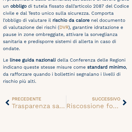
un
obbligo
di tutela fissato dall’articolo 2087 del Codice
civile e dal Testo unico sulla sicurezza. Comporta
l’obbligo di valutare il
rischio da calore
nel documento
di valutazione dei rischi (
DVR
), garantire idratazione e
pause in zone ombreggiate, attivare la sorveglianza
sanitaria e predisporre sistemi di allerta in caso di
ondate.
Le
linee guida nazionali
della Conferenza delle Regioni
indicano queste stesse misure come
standard minimo
,
da rafforzare quando i bollettini segnalano i livelli di
rischio più alti.
Precedente
Su
PRECEDENTE
SUCCESSIVO
Trasparenza salariale dal 7 giugno: gli obblighi del DLgs. 96/2026 per le imprese
Riscossione forzata, 120mila conti correnti a rischio blocco: avvisi già partiti