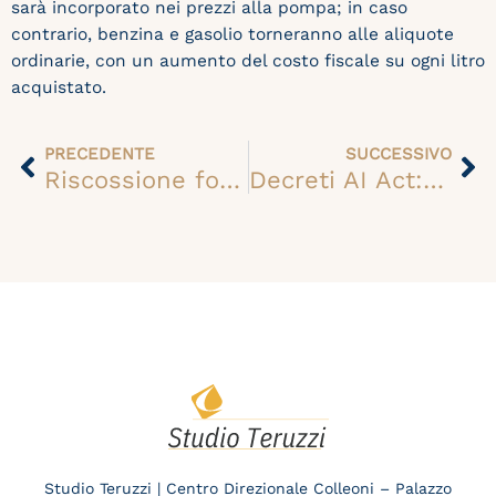
sarà incorporato nei prezzi alla pompa; in caso
contrario, benzina e gasolio torneranno alle aliquote
ordinarie, con un aumento del costo fiscale su ogni litro
acquistato.
Precedente
Su
PRECEDENTE
SUCCESSIVO
Riscossione forzata, 120mila conti correnti a rischio blocco: avvisi già partiti
Decreti AI Act: i nuovi obblighi su formazione, lavoro e autorità
Studio Teruzzi | Centro Direzionale Colleoni – Palazzo